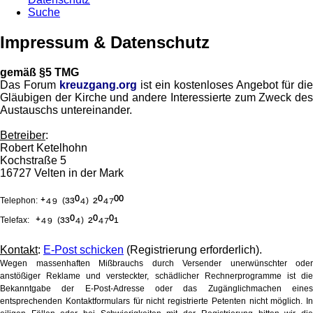
Suche
Impressum & Datenschutz
gemäß §5 TMG
Das Forum
kreuzgang.org
ist ein kostenloses Angebot für die
Gläubigen der Kirche und andere Interessierte zum Zweck des
Austauschs untereinander.
Betreiber
:
Robert Ketelhohn
Kochstraße 5
16727 Velten in der Mark
⁺⁴⁹
³³⁰⁴
²⁰⁴⁷⁰⁰
Telephon:
(
)
⁺⁴⁹
³³⁰⁴
²⁰⁴⁷⁰¹
Telefax:
(
)
Kontakt
:
E-Post schicken
(Registrierung erforderlich).
Wegen massenhaften Mißbrauchs durch Versender unerwünschter oder
anstößiger Reklame und versteckter, schädlicher Rechnerprogramme ist die
Bekanntgabe der E-Post-Adresse oder das Zugänglichmachen eines
entsprechenden Kontaktformulars für nicht registrierte Petenten nicht möglich. In