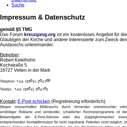
Suche
Impressum & Datenschutz
gemäß §5 TMG
Das Forum
kreuzgang.org
ist ein kostenloses Angebot für die
Gläubigen der Kirche und andere Interessierte zum Zweck des
Austauschs untereinander.
Betreiber
:
Robert Ketelhohn
Kochstraße 5
16727 Velten in der Mark
⁺⁴⁹
³³⁰⁴
²⁰⁴⁷⁰⁰
Telephon:
(
)
⁺⁴⁹
³³⁰⁴
²⁰⁴⁷⁰¹
Telefax:
(
)
Kontakt
:
E-Post schicken
(Registrierung erforderlich).
Wegen massenhaften Mißbrauchs durch Versender unerwünschter oder
anstößiger Reklame und versteckter, schädlicher Rechnerprogramme ist die
Bekanntgabe der E-Post-Adresse oder das Zugänglichmachen eines
entsprechenden Kontaktformulars für nicht registrierte Petenten nicht möglich. In