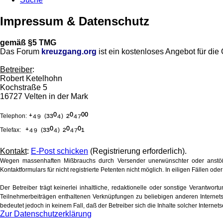
Impressum & Datenschutz
gemäß §5 TMG
Das Forum
kreuzgang.org
ist ein kostenloses Angebot für di
Betreiber
:
Robert Ketelhohn
Kochstraße 5
16727 Velten in der Mark
⁺⁴⁹
³³⁰⁴
²⁰⁴⁷⁰⁰
Telephon:
(
)
⁺⁴⁹
³³⁰⁴
²⁰⁴⁷⁰¹
Telefax:
(
)
Kontakt
:
E-Post schicken
(Registrierung erforderlich).
Wegen massenhaften Mißbrauchs durch Versender unerwünschter oder anstöß
Kontaktformulars für nicht registrierte Petenten nicht möglich. In eiligen Fällen 
Der Betreiber trägt keinerlei inhaltliche, redaktionelle oder sonstige Verantwort
Teilnehmerbeiträgen enthaltenen Verknüpfungen zu beliebigen anderen Internetse
bedeutet jedoch in keinem Fall, daß der Betreiber sich die Inhalte solcher Internet
Zur Datenschutzerklärung