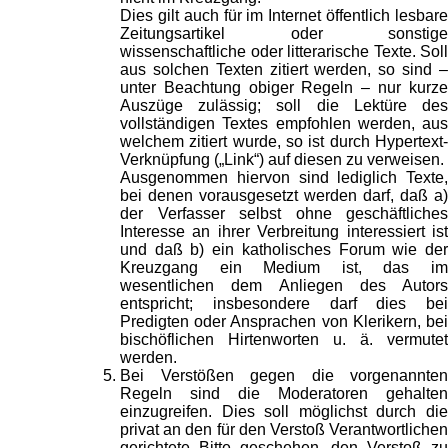
Dies gilt auch für im Internet öffentlich lesbare
Zeitungsartikel oder sonstige
wissenschaftliche oder litterarische Texte. Soll
aus solchen Texten zitiert werden, so sind –
unter Beachtung obiger Regeln – nur kurze
Auszüge zulässig; soll die Lektüre des
vollständigen Textes empfohlen werden, aus
welchem zitiert wurde, so ist durch Hypertext-
Verknüpfung („Link“) auf diesen zu verweisen.
Ausgenommen hiervon sind lediglich Texte,
bei denen vorausgesetzt werden darf, daß a)
der Verfasser selbst ohne geschäftliches
Interesse an ihrer Verbreitung interessiert ist
und daß b) ein katholisches Forum wie der
Kreuzgang ein Medium ist, das im
wesentlichen dem Anliegen des Autors
entspricht; insbesondere darf dies bei
Predigten oder Ansprachen von Klerikern, bei
bischöflichen Hirtenworten u. ä. vermutet
werden.
Bei Verstößen gegen die vorgenannten
Regeln sind die Moderatoren gehalten
einzugreifen. Dies soll möglichst durch die
privat an den für den Verstoß Verantwortlichen
gerichtete Bitte geschehen, den Verstoß zu