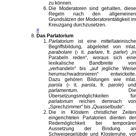
zu können.
Die Moderatoren sind gehalten, diese
Regeln nach den allgemeinen
Grundsätzen der Moderatorentätigkeit im
Kreuzgang durchzusetzen.
#
Das Parlatorium
Parlatorium
ist eine mittellateinische
Begriffsbildung, abgeleitet von mlat.
parabolare
(› it.
parlare
, fr.
parler
) „i
Parabeln reden“, woraus sich eine
lexikalische Bandbreite von
„verhandeln“ bis „auf jegliche Weise
herumschwadronieren“ entwickelte.
Dazu gehören Bildungen wie mlat.
parola
(› it.
parola
, fr.
parole
) un
parlamentum
. Die
Übersetzungsmöglichkeiten für
parlatorium
reichen demnach von
„Sprechzimmer“ bis „Quasselbude“.
Die in Klöstern christlicher Zeiten
eingerichteten Parlatorien dienten der
Redemöglichkeit bei temporärer
Aussetzung der Bindung an
Schweigegelübde und Klosterruhe, vor