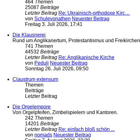
464
Themen
25087
Beiträge
Letzter Beitrag
Re: Ukrainisch-orthodoxe Kirc…
von
Schulevonathen
Neuester Beitrag
Freitag 3. Juli 2026, 17:41
Die Klausnerei
Rund um Anglikanertum, Protestantismus und Freikirche
741
Themen
44532
Beiträge
Letzter Beitrag
Re: Anglikanische Kirche
von
Peduli
Neuester Beitrag
Sonntag 26. Juli 2026, 09:50
Claustrum extensum
Themen
Beiträge
Letzter Beitrag
Die Orgelempore
Von Orgelpfeifen, Zimbelspielern und Kantoren.
242
Themen
14201
Beiträge
Letzter Beitrag
Re: einfach bloß schön ...
von
nomads
Neuester Beitrag