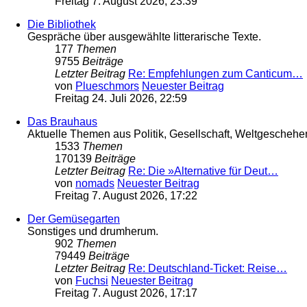
Freitag 7. August 2026, 23:39
Die Bibliothek
Gespräche über ausgewählte litterarische Texte.
177
Themen
9755
Beiträge
Letzter Beitrag
Re: Empfehlungen zum Canticum…
von
Plueschmors
Neuester Beitrag
Freitag 24. Juli 2026, 22:59
Das Brauhaus
Aktuelle Themen aus Politik, Gesellschaft, Weltgeschehe
1533
Themen
170139
Beiträge
Letzter Beitrag
Re: Die »Alternative für Deut…
von
nomads
Neuester Beitrag
Freitag 7. August 2026, 17:22
Der Gemüsegarten
Sonstiges und drumherum.
902
Themen
79449
Beiträge
Letzter Beitrag
Re: Deutschland-Ticket: Reise…
von
Fuchsi
Neuester Beitrag
Freitag 7. August 2026, 17:17