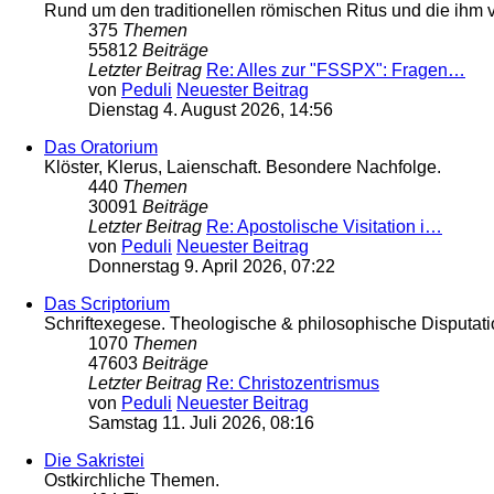
Rund um den traditionellen römischen Ritus und die ih
375
Themen
55812
Beiträge
Letzter Beitrag
Re: Alles zur "FSSPX": Fragen…
von
Peduli
Neuester Beitrag
Dienstag 4. August 2026, 14:56
Das Oratorium
Klöster, Klerus, Laienschaft. Besondere Nachfolge.
440
Themen
30091
Beiträge
Letzter Beitrag
Re: Apostolische Visitation i…
von
Peduli
Neuester Beitrag
Donnerstag 9. April 2026, 07:22
Das Scriptorium
Schriftexegese. Theologische & philosophische Disputati
1070
Themen
47603
Beiträge
Letzter Beitrag
Re: Christozentrismus
von
Peduli
Neuester Beitrag
Samstag 11. Juli 2026, 08:16
Die Sakristei
Ostkirchliche Themen.