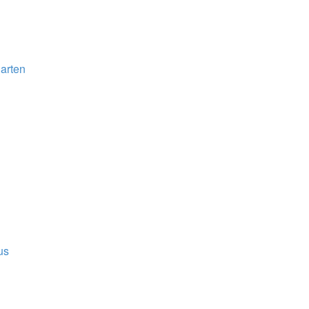
arten
us