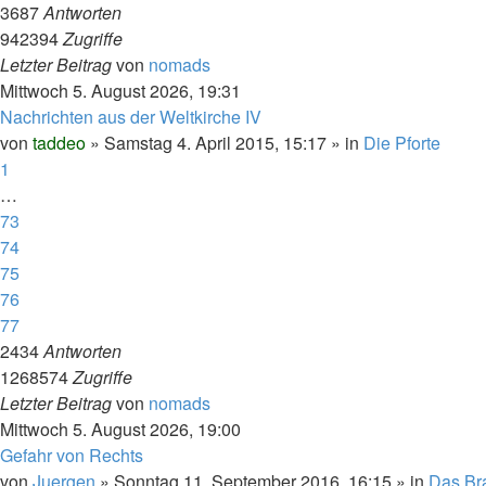
3687
Antworten
942394
Zugriffe
Letzter Beitrag
von
nomads
Mittwoch 5. August 2026, 19:31
Nachrichten aus der Weltkirche IV
von
taddeo
»
Samstag 4. April 2015, 15:17
» in
Die Pforte
1
…
73
74
75
76
77
2434
Antworten
1268574
Zugriffe
Letzter Beitrag
von
nomads
Mittwoch 5. August 2026, 19:00
Gefahr von Rechts
von
Juergen
»
Sonntag 11. September 2016, 16:15
» in
Das Br