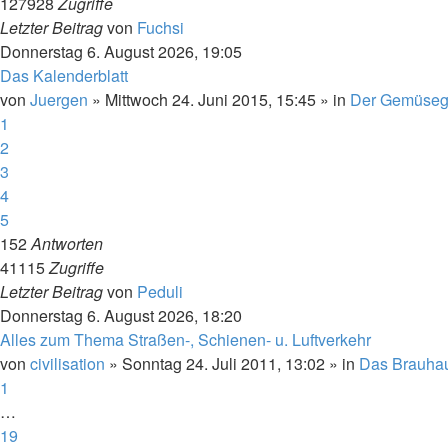
127928
Zugriffe
Letzter Beitrag
von
Fuchsi
Donnerstag 6. August 2026, 19:05
Das Kalenderblatt
von
Juergen
»
Mittwoch 24. Juni 2015, 15:45
» in
Der Gemüseg
1
2
3
4
5
152
Antworten
41115
Zugriffe
Letzter Beitrag
von
Peduli
Donnerstag 6. August 2026, 18:20
Alles zum Thema Straßen-, Schienen- u. Luftverkehr
von
civilisation
»
Sonntag 24. Juli 2011, 13:02
» in
Das Brauha
1
…
19