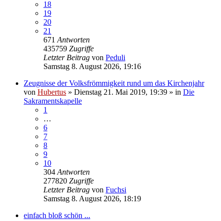
18
19
20
21
671
Antworten
435759
Zugriffe
Letzter Beitrag
von
Peduli
Samstag 8. August 2026, 19:16
Zeugnisse der Volksfrömmigkeit rund um das Kirchenjahr
von
Hubertus
»
Dienstag 21. Mai 2019, 19:39
» in
Die
Sakramentskapelle
1
…
6
7
8
9
10
304
Antworten
277820
Zugriffe
Letzter Beitrag
von
Fuchsi
Samstag 8. August 2026, 18:19
einfach bloß schön ...