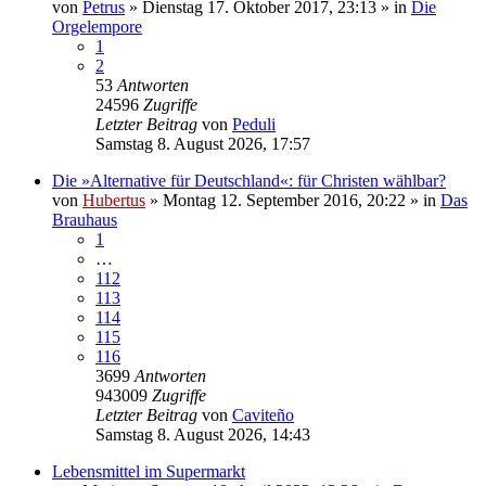
von
Petrus
»
Dienstag 17. Oktober 2017, 23:13
» in
Die
Orgelempore
1
2
53
Antworten
24596
Zugriffe
Letzter Beitrag
von
Peduli
Samstag 8. August 2026, 17:57
Die »Alternative für Deutschland«: für Christen wählbar?
von
Hubertus
»
Montag 12. September 2016, 20:22
» in
Das
Brauhaus
1
…
112
113
114
115
116
3699
Antworten
943009
Zugriffe
Letzter Beitrag
von
Caviteño
Samstag 8. August 2026, 14:43
Lebensmittel im Supermarkt