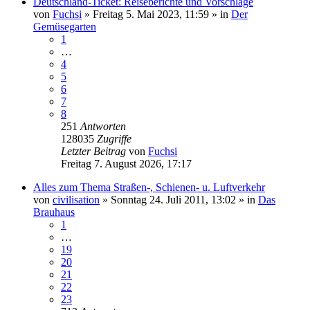
Deutschland-Ticket: Reiseberichte und Vorschläge
von
Fuchsi
»
Freitag 5. Mai 2023, 11:59
» in
Der
Gemüsegarten
1
…
4
5
6
7
8
251
Antworten
128035
Zugriffe
Letzter Beitrag
von
Fuchsi
Freitag 7. August 2026, 17:17
Alles zum Thema Straßen-, Schienen- u. Luftverkehr
von
civilisation
»
Sonntag 24. Juli 2011, 13:02
» in
Das
Brauhaus
1
…
19
20
21
22
23