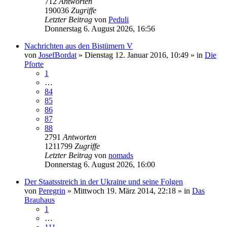
712
Antworten
190036
Zugriffe
Letzter Beitrag
von
Peduli
Donnerstag 6. August 2026, 16:56
Nachrichten aus den Bistümern V
von
JosefBordat
»
Dienstag 12. Januar 2016, 10:49
» in
Die
Pforte
1
…
84
85
86
87
88
2791
Antworten
1211799
Zugriffe
Letzter Beitrag
von
nomads
Donnerstag 6. August 2026, 16:00
Der Staatsstreich in der Ukraine und seine Folgen
von
Peregrin
»
Mittwoch 19. März 2014, 22:18
» in
Das
Brauhaus
1
…