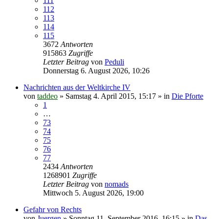
111
112
113
114
115
3672
Antworten
915863
Zugriffe
Letzter Beitrag
von
Peduli
Donnerstag 6. August 2026, 10:26
Nachrichten aus der Weltkirche IV
von
taddeo
»
Samstag 4. April 2015, 15:17
» in
Die Pforte
1
…
73
74
75
76
77
2434
Antworten
1268901
Zugriffe
Letzter Beitrag
von
nomads
Mittwoch 5. August 2026, 19:00
Gefahr von Rechts
von
Juergen
»
Sonntag 11. September 2016, 16:15
» in
Das