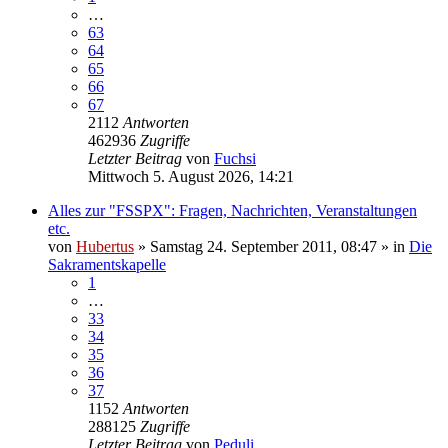
…
63
64
65
66
67
2112
Antworten
462936
Zugriffe
Letzter Beitrag
von
Fuchsi
Mittwoch 5. August 2026, 14:21
Alles zur "FSSPX": Fragen, Nachrichten, Veranstaltungen
etc.
von
Hubertus
»
Samstag 24. September 2011, 08:47
» in
Die
Sakramentskapelle
1
…
33
34
35
36
37
1152
Antworten
288125
Zugriffe
Letzter Beitrag
von
Peduli