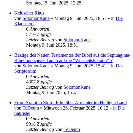
Sonntag 15. Juni 2025, 12:25
Keltischer Ritus
von
SolomonKane
»
Montag 9. Juni 2025, 18:51
» in
Die
Klausnerei
0
Antworten
5716
Zugriffe
Letzter Beitrag
von
SolomonKane
Montag 9. Juni 2025, 18:51
Bezüge des Neuen Testamentes der Bibel auf die Septuaginta-
Bibel und speziell auch auf die "Weisheitsliteratur" ?
von
SolomonKane
»
Montag 9. Juni 2025, 15:41
» in
Das
Scriptorium
0
Antworten
4807
Zugriffe
Letzter Beitrag
von
SolomonKane
Montag 9. Juni 2025, 15:41
From Ararat to Zion - Film über Armenier im Heiligen Land
von
TeDeum
»
Mittwoch 26. Februar 2025, 10:12
» in
Die
Sakristei
0
Antworten
9918
Zugriffe
Letzter Beitrag
von
TeDeum