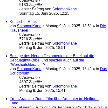
0
Antworten
5130
Zugriffe
Letzter Beitrag
von
SolomonKane
Sonntag 15. Juni 2025, 12:25
Keltischer Ritus
von
SolomonKane
»
Montag 9. Juni 2025, 18:51
» in
Die
Klausnerei
0
Antworten
5716
Zugriffe
Letzter Beitrag
von
SolomonKane
Montag 9. Juni 2025, 18:51
Bezüge des Neuen Testamentes der Bibel auf die
Septuaginta-Bibel und speziell auch auf die
"Weisheitsliteratur" ?
von
SolomonKane
»
Montag 9. Juni 2025, 15:41
» in
Das
Scriptorium
0
Antworten
4807
Zugriffe
Letzter Beitrag
von
SolomonKane
Montag 9. Juni 2025, 15:41
From Ararat to Zion - Film über Armenier im Heiligen
Land
von
TeDeum
»
Mittwoch 26. Februar 2025, 10:12
» in
Die