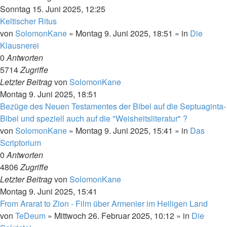
Sonntag 15. Juni 2025, 12:25
Keltischer Ritus
von
SolomonKane
»
Montag 9. Juni 2025, 18:51
» in
Die
Klausnerei
0
Antworten
5714
Zugriffe
Letzter Beitrag
von
SolomonKane
Montag 9. Juni 2025, 18:51
Bezüge des Neuen Testamentes der Bibel auf die Septuaginta-
Bibel und speziell auch auf die "Weisheitsliteratur" ?
von
SolomonKane
»
Montag 9. Juni 2025, 15:41
» in
Das
Scriptorium
0
Antworten
4806
Zugriffe
Letzter Beitrag
von
SolomonKane
Montag 9. Juni 2025, 15:41
From Ararat to Zion - Film über Armenier im Heiligen Land
von
TeDeum
»
Mittwoch 26. Februar 2025, 10:12
» in
Die