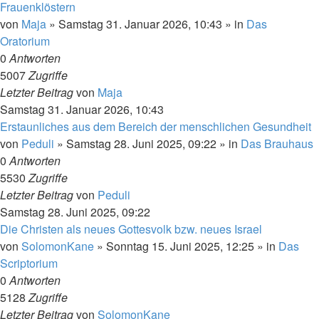
Frauenklöstern
von
Maja
»
Samstag 31. Januar 2026, 10:43
» in
Das
Oratorium
0
Antworten
5007
Zugriffe
Letzter Beitrag
von
Maja
Samstag 31. Januar 2026, 10:43
Erstaunliches aus dem Bereich der menschlichen Gesundheit
von
Peduli
»
Samstag 28. Juni 2025, 09:22
» in
Das Brauhaus
0
Antworten
5530
Zugriffe
Letzter Beitrag
von
Peduli
Samstag 28. Juni 2025, 09:22
Die Christen als neues Gottesvolk bzw. neues Israel
von
SolomonKane
»
Sonntag 15. Juni 2025, 12:25
» in
Das
Scriptorium
0
Antworten
5128
Zugriffe
Letzter Beitrag
von
SolomonKane