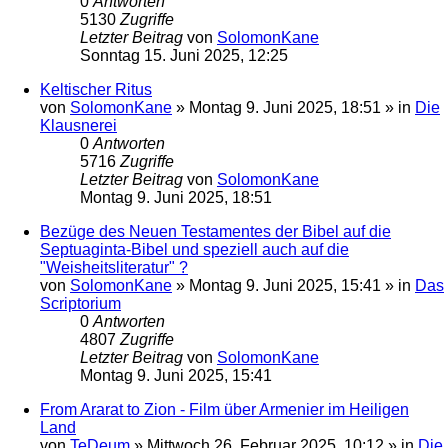
0
Antworten
5130
Zugriffe
Letzter Beitrag
von
SolomonKane
Sonntag 15. Juni 2025, 12:25
Keltischer Ritus
von
SolomonKane
»
Montag 9. Juni 2025, 18:51
» in
Die
Klausnerei
0
Antworten
5716
Zugriffe
Letzter Beitrag
von
SolomonKane
Montag 9. Juni 2025, 18:51
Bezüge des Neuen Testamentes der Bibel auf die
Septuaginta-Bibel und speziell auch auf die
"Weisheitsliteratur" ?
von
SolomonKane
»
Montag 9. Juni 2025, 15:41
» in
Das
Scriptorium
0
Antworten
4807
Zugriffe
Letzter Beitrag
von
SolomonKane
Montag 9. Juni 2025, 15:41
From Ararat to Zion - Film über Armenier im Heiligen
Land
von
TeDeum
»
Mittwoch 26. Februar 2025, 10:12
» in
Die