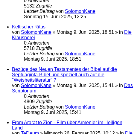
0
Antworten
5132
Zugriffe
Letzter Beitrag
von
SolomonKane
Sonntag 15. Juni 2025, 12:25
Keltischer Ritus
von
SolomonKane
»
Montag 9. Juni 2025, 18:51
» in
Die
Klausnerei
0
Antworten
5718
Zugriffe
Letzter Beitrag
von
SolomonKane
Montag 9. Juni 2025, 18:51
Bezüge des Neuen Testamentes der Bibel auf die
Septuaginta-Bibel und speziell auch auf die
"Weisheitsliteratur" ?
von
SolomonKane
»
Montag 9. Juni 2025, 15:41
» in
Das
Scriptorium
0
Antworten
4809
Zugriffe
Letzter Beitrag
von
SolomonKane
Montag 9. Juni 2025, 15:41
From Ararat to Zion - Film über Armenier im Heiligen
Land
von
TeDeum
»
Mittwoch 26. Februar 2025, 10:12
» in
Die