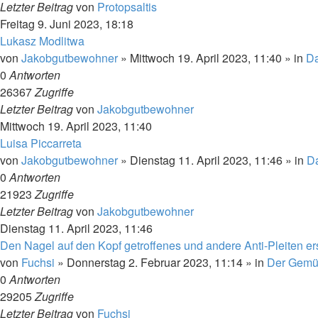
Letzter Beitrag
von
Protopsaltis
Freitag 9. Juni 2023, 18:18
Lukasz Modlitwa
von
Jakobgutbewohner
»
Mittwoch 19. April 2023, 11:40
» in
Da
0
Antworten
26367
Zugriffe
Letzter Beitrag
von
Jakobgutbewohner
Mittwoch 19. April 2023, 11:40
Luisa Piccarreta
von
Jakobgutbewohner
»
Dienstag 11. April 2023, 11:46
» in
Da
0
Antworten
21923
Zugriffe
Letzter Beitrag
von
Jakobgutbewohner
Dienstag 11. April 2023, 11:46
Den Nagel auf den Kopf getroffenes und andere Anti-Pleiten ers
von
Fuchsi
»
Donnerstag 2. Februar 2023, 11:14
» in
Der Gemü
0
Antworten
29205
Zugriffe
Letzter Beitrag
von
Fuchsi