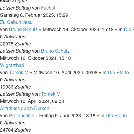
6440
Zugriffe
Letzter Beitrag
von
Fuchsi
Samstag 8. Februar 2025, 15:29
Zu Geburt Jesu
von
Bruno Schulz
»
Mittwoch 16. Oktober 2024, 15:18
» in
Die 
0
Antworten
22075
Zugriffe
Letzter Beitrag
von
Bruno Schulz
Mittwoch 16. Oktober 2024, 15:18
Wigratzbad
von
Tomek M
»
Mittwoch 10. April 2024, 09:08
» in
Die Pforte
0
Antworten
19936
Zugriffe
Letzter Beitrag
von
Tomek M
Mittwoch 10. April 2024, 09:08
Altarkuss durch Diakon
von
Protopsaltis
»
Freitag 9. Juni 2023, 18:18
» in
Die Pforte
0
Antworten
24704
Zugriffe