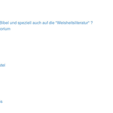
el und speziell auch auf die "Weisheitsliteratur" ?
torium
tei
us