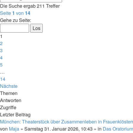
Die Suche ergab 211 Treffer
Seite
1
von
14
Gehe zu Seite:
1
2
3
4
5
…
14
Nächste
Themen
Antworten
Zugriffe
Letzter Beitrag
München: Theaterstück über Zusammenleben in Frauenklöster
von
Maja
»
Samstag 31. Januar 2026, 10:43
» in
Das Oratoriu