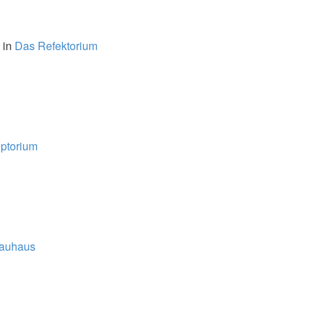
 in
Das Refektorium
iptorium
auhaus