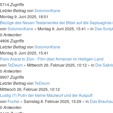
5714
Zugriffe
Letzter Beitrag
von
SolomonKane
Montag 9. Juni 2025, 18:51
Bezüge des Neuen Testamentes der Bibel auf die Septuaginta-Bib
von
SolomonKane
»
Montag 9. Juni 2025, 15:41
» in
Das Scrip
0
Antworten
4806
Zugriffe
Letzter Beitrag
von
SolomonKane
Montag 9. Juni 2025, 15:41
From Ararat to Zion - Film über Armenier im Heiligen Land
von
TeDeum
»
Mittwoch 26. Februar 2025, 10:12
» in
Die Sakris
0
Antworten
9907
Zugriffe
Letzter Beitrag
von
TeDeum
Mittwoch 26. Februar 2025, 10:12
Lustig (?) Putin der kleine Maulwurf und der Auspuff
von
Fuchsi
»
Samstag 8. Februar 2025, 15:29
» in
Das Brauha
0
Antworten