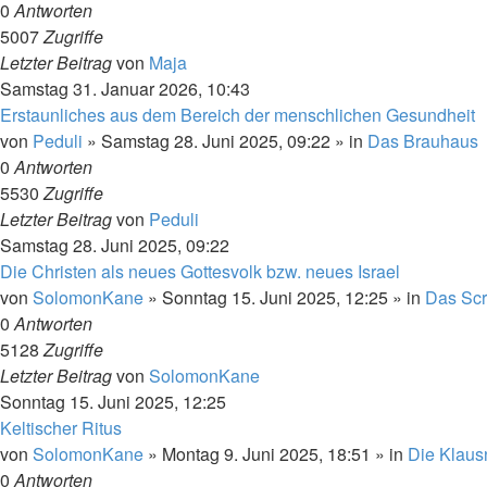
0
Antworten
5007
Zugriffe
Letzter Beitrag
von
Maja
Samstag 31. Januar 2026, 10:43
Erstaunliches aus dem Bereich der menschlichen Gesundheit
von
Peduli
»
Samstag 28. Juni 2025, 09:22
» in
Das Brauhaus
0
Antworten
5530
Zugriffe
Letzter Beitrag
von
Peduli
Samstag 28. Juni 2025, 09:22
Die Christen als neues Gottesvolk bzw. neues Israel
von
SolomonKane
»
Sonntag 15. Juni 2025, 12:25
» in
Das Scr
0
Antworten
5128
Zugriffe
Letzter Beitrag
von
SolomonKane
Sonntag 15. Juni 2025, 12:25
Keltischer Ritus
von
SolomonKane
»
Montag 9. Juni 2025, 18:51
» in
Die Klaus
0
Antworten