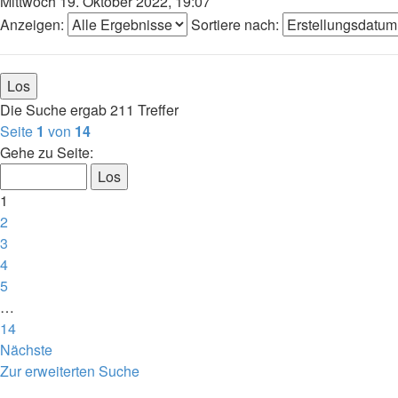
Mittwoch 19. Oktober 2022, 19:07
Anzeigen:
Sortiere nach:
Die Suche ergab 211 Treffer
Seite
1
von
14
Gehe zu Seite:
1
2
3
4
5
…
14
Nächste
Zur erweiterten Suche