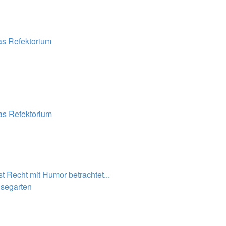
s Refektorium
s Refektorium
t Recht mit Humor betrachtet...
segarten