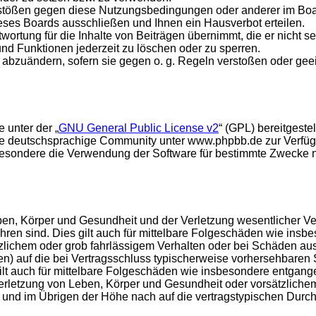
rstößen gegen diese Nutzungsbedingungen oder anderer im Board
ses Boards ausschließen und Ihnen ein Hausverbot erteilen.
ortung für die Inhalte von Beiträgen übernimmt, die er nicht sel
und Funktionen jederzeit zu löschen oder zu sperren.
e abzuändern, sofern sie gegen o. g. Regeln verstoßen oder ge
 unter der „
GNU General Public License v2
“ (GPL) bereitgest
e deutschsprachige Community unter www.phpbb.de zur Verfügun
esondere die Verwendung der Software für bestimmte Zwecke nic
en, Körper und Gesundheit und der Verletzung wesentlicher Vertr
führen sind. Dies gilt auch für mittelbare Folgeschäden wie in
tzlichem oder grob fahrlässigem Verhalten oder bei Schäden au
hten) auf die bei Vertragsschluss typischerweise vorhersehbare
gilt auch für mittelbare Folgeschäden wie insbesondere entgan
rletzung von Leben, Körper und Gesundheit oder vorsätzlichem 
nd im Übrigen der Höhe nach auf die vertragstypischen Durchsc