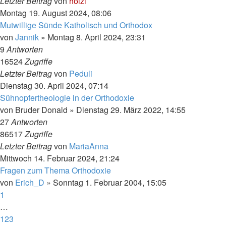
Letzter Beitrag
von
holzi
Montag 19. August 2024, 08:06
Mutwillige Sünde Katholisch und Orthodox
von
Jannik
»
Montag 8. April 2024, 23:31
9
Antworten
16524
Zugriffe
Letzter Beitrag
von
Peduli
Dienstag 30. April 2024, 07:14
Sühnopfertheologie in der Orthodoxie
von
Bruder Donald
»
Dienstag 29. März 2022, 14:55
27
Antworten
86517
Zugriffe
Letzter Beitrag
von
MariaAnna
Mittwoch 14. Februar 2024, 21:24
Fragen zum Thema Orthodoxie
von
Erich_D
»
Sonntag 1. Februar 2004, 15:05
1
…
123