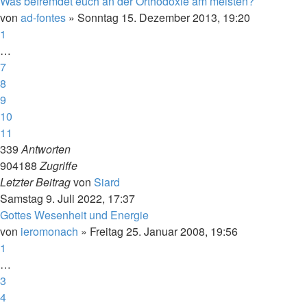
Was befremdet euch an der Orthodoxie am meisten?
von
ad-fontes
»
Sonntag 15. Dezember 2013, 19:20
1
…
7
8
9
10
11
339
Antworten
904188
Zugriffe
Letzter Beitrag
von
Siard
Samstag 9. Juli 2022, 17:37
Gottes Wesenheit und Energie
von
ieromonach
»
Freitag 25. Januar 2008, 19:56
1
…
3
4