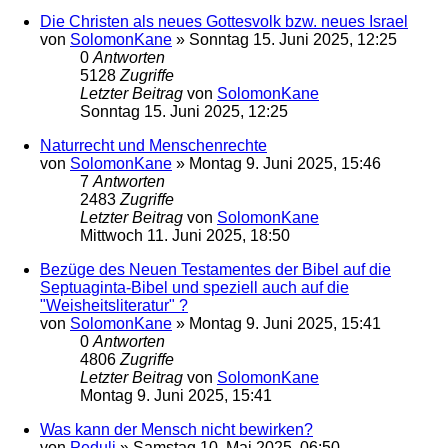
Die Christen als neues Gottesvolk bzw. neues Israel
von
SolomonKane
»
Sonntag 15. Juni 2025, 12:25
0
Antworten
5128
Zugriffe
Letzter Beitrag
von
SolomonKane
Sonntag 15. Juni 2025, 12:25
Naturrecht und Menschenrechte
von
SolomonKane
»
Montag 9. Juni 2025, 15:46
7
Antworten
2483
Zugriffe
Letzter Beitrag
von
SolomonKane
Mittwoch 11. Juni 2025, 18:50
Bezüge des Neuen Testamentes der Bibel auf die
Septuaginta-Bibel und speziell auch auf die
"Weisheitsliteratur" ?
von
SolomonKane
»
Montag 9. Juni 2025, 15:41
0
Antworten
4806
Zugriffe
Letzter Beitrag
von
SolomonKane
Montag 9. Juni 2025, 15:41
Was kann der Mensch nicht bewirken?
von
Peduli
»
Samstag 10. Mai 2025, 06:50