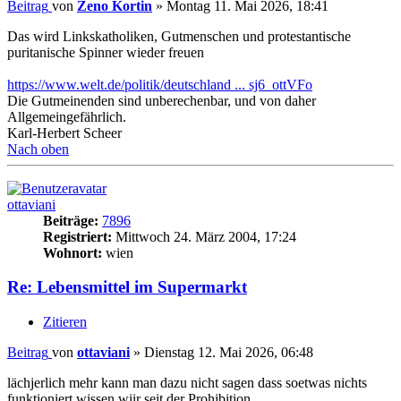
Beitrag
von
Zeno Kortin
»
Montag 11. Mai 2026, 18:41
Das wird Linkskatholiken, Gutmenschen und protestantische
puritanische Spinner wieder freuen
https://www.welt.de/politik/deutschland ... sj6_ottVFo
Die Gutmeinenden sind unberechenbar, und von daher
Allgemeingefährlich.
Karl-Herbert Scheer
Nach oben
ottaviani
Beiträge:
7896
Registriert:
Mittwoch 24. März 2004, 17:24
Wohnort:
wien
Re: Lebensmittel im Supermarkt
Zitieren
Beitrag
von
ottaviani
»
Dienstag 12. Mai 2026, 06:48
lächjerlich mehr kann man dazu nicht sagen dass soetwas nichts
funktioniert wissen wiir seit der Prohibition