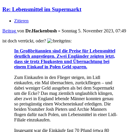
Re: Lebensmittel im Supermarkt
Zitieren
Beitrag
von
Dr.Hackenbush
»
Sonntag 5. November 2023, 07:49
ist doch verrückt, oder?
In Großbritannien sind die Preise für Lebensmittel
deutlich angestiegen. Zwei Engländer zeigten jetzt,
dass sie trotz Flugkosten und Übernachtung bei
einem Einkauf in Polen Geld sparen.
Zum Einkaufen in den Flieger steigen, im Lidl
einkaufen, ein Mal übernachten, zurückfliegen – und
dabei weniger Geld ausgeben als bei dem Supermarkt
um die Ecke? Das mag ziemlich unglaublich klingen,
aber zwei in England lebende Männer konnten genau
so preisgünstig einen Wocheneinkauf erledigen. Die
beiden Youtuber Josh Pieters und Archie Manners
flogen dafür nach Polen, um Lebensmittel in einer Lidl-
Filiale einzukaufen.
Insgesamt war die Einkäufe fast 70 Pfund (etwa 80