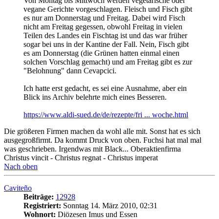
Von Montag bis Mittwoch werden vegetarische oder
vegane Gerichte vorgeschlagen. Fleisch und Fisch gibt
es nur am Donnerstag und Freitag. Dabei wird Fisch
nicht am Freitag gegessen, obwohl Freitag in vielen
Teilen des Landes ein Fischtag ist und das war früher
sogar bei uns in der Kantine der Fall. Nein, Fisch gibt
es am Donnerstag (die Grünen hatten einmal einen
solchen Vorschlag gemacht) und am Freitag gibt es zur
"Belohnung" dann Cevapcici.
Ich hatte erst gedacht, es sei eine Ausnahme, aber ein
Blick ins Archiv belehrte mich eines Besseren.
https://www.aldi-sued.de/de/rezepte/fri ... woche.html
Die größeren Firmen machen da wohl alle mit. Sonst hat es sich
ausgegroßfirmt. Da kommt Druck von oben. Fuchsi hat mal mal
was geschrieben. Irgendwas mit Black... Oberaktienfirma
Christus vincit - Christus regnat - Christus imperat
Nach oben
Caviteño
Beiträge:
12928
Registriert:
Sonntag 14. März 2010, 02:31
Wohnort:
Diözesen Imus und Essen