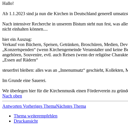
Hallo!
Ab 1.1.2023 sind ja nun die Kirchen in Deutschland generell umsatzst
Nach intensiver Recherche in unserem Bistum steht nun fest, was alles 
nicht einhalten können....
hier ein Auszug:
Verkauf von Büchern, Speisen, Getränken, Broschüren, Medien, Devot
„Konzertspenden“ (wenn Kirchengemeinde Veranstalter und keine Befre
angehören, Souvenire, evtl. auch Reisen (wenn der religiöse Charakte
„Essen auf Rädern“
steuerfrei bleiben: alles was an „Innenumsatz“ geschieht, Kollekten, 
Im Grunde eine Sauerei.
Wir überlegen hier für die Kirchenmusik einen Förderverein zu grü
Nach oben
Antworten
Vorheriges Thema
Nächstes Thema
Thema weiterempfehlen
Druckansicht