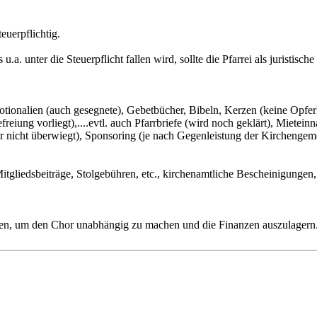
euerpflichtig.
u.a. unter die Steuerpflicht fallen wird, sollte die Pfarrei als jurist
ionalien (auch gesegnete), Gebetbücher, Bibeln, Kerzen (keine Opferk
iung vorliegt),....evtl. auch Pfarrbriefe (wird noch geklärt), Miete
r nicht überwiegt), Sponsoring (je nach Gegenleistung der Kirchengemei
Mitgliedsbeiträge, Stolgebühren, etc., kirchenamtliche Bescheinigungen,
nden, um den Chor unabhängig zu machen und die Finanzen auszulagern