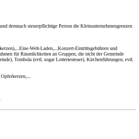
ische und demnach steuerpflichtige Person die Kleinunternehmengrenzen
erzen),...Eine-Welt-Laden,...Konzert-Eintrittsgebühren und
innahmen für Räumlichkeiten an Gruppen, die nicht der Gemeinde
nde), Tombola (evtl. sogar Lotteriesteuer), Kirchenführungen, evtl.
 Opferkerzen,...
.