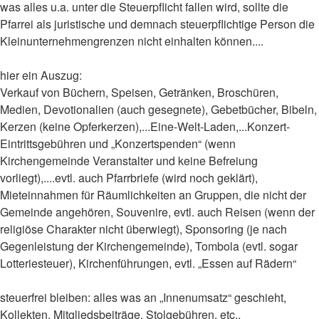
was alles u.a. unter die Steuerpflicht fallen wird, sollte die
Pfarrei als juristische und demnach steuerpflichtige Person die
Kleinunternehmengrenzen nicht einhalten können....
hier ein Auszug:
Verkauf von Büchern, Speisen, Getränken, Broschüren,
Medien, Devotionalien (auch gesegnete), Gebetbücher, Bibeln,
Kerzen (keine Opferkerzen),...Eine-Welt-Laden,...Konzert-
Eintrittsgebühren und „Konzertspenden“ (wenn
Kirchengemeinde Veranstalter und keine Befreiung
vorliegt),....evtl. auch Pfarrbriefe (wird noch geklärt),
Mieteinnahmen für Räumlichkeiten an Gruppen, die nicht der
Gemeinde angehören, Souvenire, evtl. auch Reisen (wenn der
religiöse Charakter nicht überwiegt), Sponsoring (je nach
Gegenleistung der Kirchengemeinde), Tombola (evtl. sogar
Lotteriesteuer), Kirchenführungen, evtl. „Essen auf Rädern“
steuerfrei bleiben: alles was an „Innenumsatz“ geschieht,
Kollekten, Mitgliedsbeiträge, Stolgebühren, etc.,