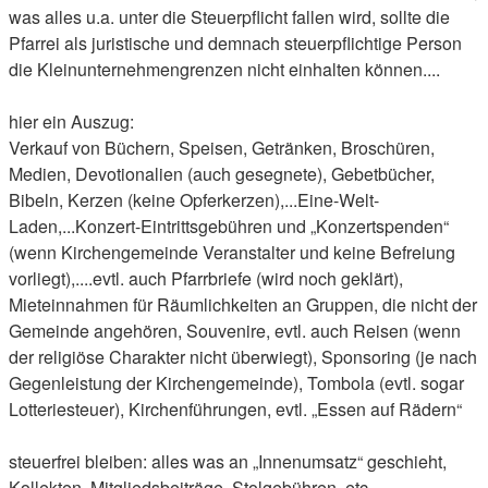
was alles u.a. unter die Steuerpflicht fallen wird, sollte die
Pfarrei als juristische und demnach steuerpflichtige Person
die Kleinunternehmengrenzen nicht einhalten können....
hier ein Auszug:
Verkauf von Büchern, Speisen, Getränken, Broschüren,
Medien, Devotionalien (auch gesegnete), Gebetbücher,
Bibeln, Kerzen (keine Opferkerzen),...Eine-Welt-
Laden,...Konzert-Eintrittsgebühren und „Konzertspenden“
(wenn Kirchengemeinde Veranstalter und keine Befreiung
vorliegt),....evtl. auch Pfarrbriefe (wird noch geklärt),
Mieteinnahmen für Räumlichkeiten an Gruppen, die nicht der
Gemeinde angehören, Souvenire, evtl. auch Reisen (wenn
der religiöse Charakter nicht überwiegt), Sponsoring (je nach
Gegenleistung der Kirchengemeinde), Tombola (evtl. sogar
Lotteriesteuer), Kirchenführungen, evtl. „Essen auf Rädern“
steuerfrei bleiben: alles was an „Innenumsatz“ geschieht,
Kollekten, Mitgliedsbeiträge, Stolgebühren, etc.,