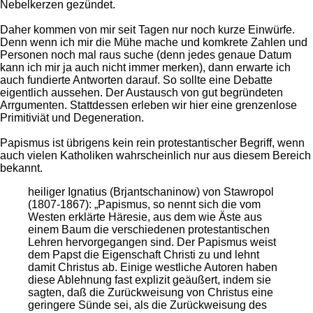
Nebelkerzen gezündet.
Daher kommen von mir seit Tagen nur noch kurze Einwürfe.
Denn wenn ich mir die Mühe mache und komkrete Zahlen und
Personen noch mal raus suche (denn jedes genaue Datum
kann ich mir ja auch nicht immer merken), dann erwarte ich
auch fundierte Antworten darauf. So sollte eine Debatte
eigentlich aussehen. Der Austausch von gut begründeten
Arrgumenten. Stattdessen erleben wir hier eine grenzenlose
Primitiviät und Degeneration.
Papismus ist übrigens kein rein protestantischer Begriff, wenn
auch vielen Katholiken wahrscheinlich nur aus diesem Bereich
bekannt.
heiliger Ignatius (Brjantschaninow) von Stawropol
(1807-1867): „Papismus, so nennt sich die vom
Westen erklärte Häresie, aus dem wie Äste aus
einem Baum die verschiedenen protestantischen
Lehren hervorgegangen sind. Der Papismus weist
dem Papst die Eigenschaft Christi zu und lehnt
damit Christus ab. Einige westliche Autoren haben
diese Ablehnung fast explizit geäußert, indem sie
sagten, daß die Zurückweisung von Christus eine
geringere Sünde sei, als die Zurückweisung des