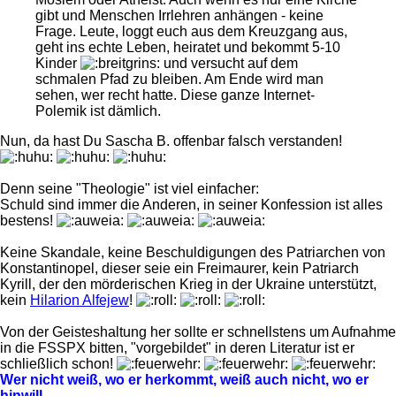
gibt und Menschen Irrlehren anhängen - keine
Frage. Leute, loggt euch aus dem Kreuzgang aus,
geht ins echte Leben, heiratet und bekommt 5-10
Kinder
und versucht auf dem
schmalen Pfad zu bleiben. Am Ende wird man
sehen, wer recht hatte. Diese ganze Internet-
Polemik ist dämlich.
Nun, da hast Du Sascha B. offenbar falsch verstanden!
Denn seine "Theologie" ist viel einfacher:
Schuld sind immer die Anderen, in seiner Konfession ist alles
bestens!
Keine Skandale, keine Beschuldigungen des Patriarchen von
Konstantinopel, dieser seie ein Freimaurer, kein Patriarch
Kyrill, der den mörderischen Krieg in der Ukraine unterstützt,
kein
Hilarion Alfejew
!
Von der Geisteshaltung her sollte er schnellstens um Aufnahme
in die FSSPX bitten, "vorgebildet" in deren Literatur ist er
schließlich schon!
Wer nicht weiß, wo er herkommt, weiß auch nicht, wo er
hinwill.