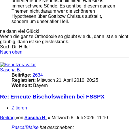
unbedeutende Nebensächlichkeit. Häresie ist
immer schwere Sünde. Es geht bei diesem ganzen
Themen nicht daraum wer die schöneren
Hypothesen über Gott bzw Christus aufstellt,
sondern um unser aller Heil.
na dann viel Glück!
Wenn die ganze Orthodoxie so glaubt wie du, dann ist sie nicht
gläubig, dann ist sie geisteskrank.
Such Dir Hilfe!
Nach oben
Sascha B.
Beiträge:
2634
Registriert:
Mittwoch 21. April 2010, 20:25
Wohnort:
Bayern
Re: Erneute Bischofsweihen bei FSSPX
Zitieren
Beitrag
von
Sascha B.
»
Mittwoch 8. Juli 2026, 11:10
PascalBlaise
hat geschrieben:
↑