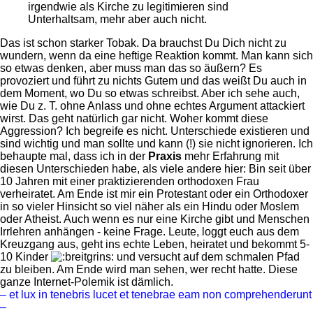
irgendwie als Kirche zu legitimieren sind
Unterhaltsam, mehr aber auch nicht.
Das ist schon starker Tobak. Da brauchst Du Dich nicht zu
wundern, wenn da eine heftige Reaktion kommt. Man kann sich
so etwas denken, aber muss man das so äußern? Es
provoziert und führt zu nichts Gutem und das weißt Du auch in
dem Moment, wo Du so etwas schreibst. Aber ich sehe auch,
wie Du z. T. ohne Anlass und ohne echtes Argument attackiert
wirst. Das geht natürlich gar nicht. Woher kommt diese
Aggression? Ich begreife es nicht. Unterschiede existieren und
sind wichtig und man sollte und kann (!) sie nicht ignorieren. Ich
behaupte mal, dass ich in der
Praxis
mehr Erfahrung mit
diesen Unterschieden habe, als viele andere hier: Bin seit über
10 Jahren mit einer praktizierenden orthodoxen Frau
verheiratet. Am Ende ist mir ein Protestant oder ein Orthodoxer
in so vieler Hinsicht so viel näher als ein Hindu oder Moslem
oder Atheist. Auch wenn es nur eine Kirche gibt und Menschen
Irrlehren anhängen - keine Frage. Leute, loggt euch aus dem
Kreuzgang aus, geht ins echte Leben, heiratet und bekommt 5-
10 Kinder
und versucht auf dem schmalen Pfad
zu bleiben. Am Ende wird man sehen, wer recht hatte. Diese
ganze Internet-Polemik ist dämlich.
– et lux in tenebris lucet et tenebrae eam non comprehenderunt
–