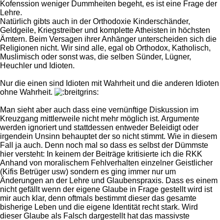
Kofenssion weniger Dummheiten begeht, es ist eine Frage der
Lehre.
Natürlich gibts auch in der Orthodoxie Kinderschänder,
Geldgeile, Kriegstreiber und komplette Atheisten in höchsten
Ämtern. Beim Versagen ihrer Anhänger unterscheiden sich die
Religionen nicht. Wir sind alle, egal ob Orthodox, Katholisch,
Muslimisch oder sonst was, die selben Sünder, Lügner,
Heuchler und Idioten.
Nur die einen sind Idioten mit Wahrheit und die anderen Idioten
ohne Wahrheit.
Man sieht aber auch dass eine vernünftige Diskussion im
Kreuzgang mittlerweile nicht mehr möglich ist. Argumente
werden ignoriert und stattdessen entweder Beleidigt oder
irgendein Unsinn behauptet der so nicht stimmt. Wie in diesem
Fall ja auch. Denn noch mal so dass es selbst der Dümmste
hier versteht: In keinem der Beiträge kritisierte ich die RKK
Anhand von moralischem Fehlverhalten einzelner Geistlicher
(Kifis Betrüger usw) sondern es ging immer nur um
Änderungen an der Lehre und Glaubenspraxis. Dass es einem
nicht gefällt wenn der eigene Glaube in Frage gestellt wird ist
mir auch klar, denn oftmals bestimmt dieser das gesamte
bisherige Leben und die eigene Identität recht stark. Wird
dieser Glaube als Falsch dargestellt hat das massivste