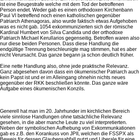
ist eine Beugestrafe welche mit dem Tod der betroffenen
Person endet. Weder gab es einen orthodoxen Kirchenbann
Paul VI betreffend noch einen katholischen gegenüber
Patriarch Athenagoras, also wurde faktisch etwas Aufgehoben
was es nicht gab. 1054 exkommunizierten sich der römische
Kardinal Humbert von Silva Candida und der orthodoxe
Patriarch Michael Kerullarios gegenseitig. Betroffen waren also
nur diese beiden Personen. Dass diese Handlung die
endgültige Trennung beschleunigte mag stimmen, hat es aber
nicht Verursacht. Das ganze begann ja schon deutlich früher.
Eine nette Handlung also, ohne jede praktische Relevanz.
Ganz abgesehen davon dass ein ökumenischer Patriarch auch
kein Papst ist und er im Alleingang ohnehin nichts neues
gegenüber der RKK beschließen könnte. Das ganze wäre
Aufgabe eines ökumenischen Konzils.
Generell hat man im 20. Jahrhunder im kirchlichen Bereich
viele sinnlose Handlungen ohne tatsächliche Relevanz
gesehen, in die aber manche Leute zu viel interpretierten.
Neben der symbolischen Aufhebung von Exkommunkationen
gab es z.B. den Korankuss von JPII, welchen die FSSPX als
Beweis für dessen Glaubensabfall nutzt und Liberale für eine