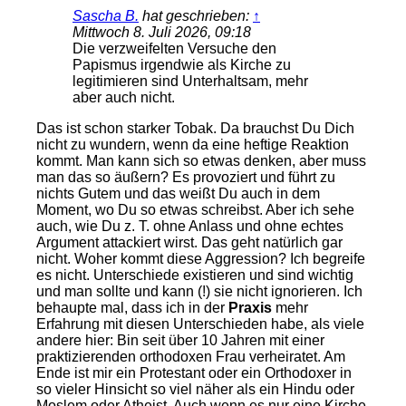
Sascha B.
hat geschrieben:
↑
Mittwoch 8. Juli 2026, 09:18
Die verzweifelten Versuche den
Papismus irgendwie als Kirche zu
legitimieren sind Unterhaltsam, mehr
aber auch nicht.
Das ist schon starker Tobak. Da brauchst Du Dich
nicht zu wundern, wenn da eine heftige Reaktion
kommt. Man kann sich so etwas denken, aber muss
man das so äußern? Es provoziert und führt zu
nichts Gutem und das weißt Du auch in dem
Moment, wo Du so etwas schreibst. Aber ich sehe
auch, wie Du z. T. ohne Anlass und ohne echtes
Argument attackiert wirst. Das geht natürlich gar
nicht. Woher kommt diese Aggression? Ich begreife
es nicht. Unterschiede existieren und sind wichtig
und man sollte und kann (!) sie nicht ignorieren. Ich
behaupte mal, dass ich in der
Praxis
mehr
Erfahrung mit diesen Unterschieden habe, als viele
andere hier: Bin seit über 10 Jahren mit einer
praktizierenden orthodoxen Frau verheiratet. Am
Ende ist mir ein Protestant oder ein Orthodoxer in
so vieler Hinsicht so viel näher als ein Hindu oder
Moslem oder Atheist. Auch wenn es nur eine Kirche