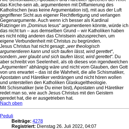
das Kirche-sein ab, argumentieren mit Diffamierung des
Katholischen (was keine Argumentation ist), mit aus der Luft
gegriffener Sicht aus eigener Rechtfertigung und verlangen
Gegenargumente. Auch wenn ich besser als Kardinal
Ratzinger im „Dominus Iesus“ argumentieren könnte, würde ich
das nicht tun – aus demselben Grund – wir Katholiken haben
es nicht nötig anderen das Christsein abzusprechen, um
eigene Verbundenheit mit Christus zu begründen.
Jesus Christus hat nicht gesagt:
„wer theologisch
argumentieren kann und sich taufen lässt, wird gerettet“
,
sondern
„wer glaubt und sich taufen lässt, wird gerettet“
. Du
aber schreibt von Seelenheil, als ob dieses von irgendwelchen
„Argumenten“ abhängig wäre und nicht vom Glauben, den Gott
von uns erwartet – das ist die Wahrheit, die alle Schismatiker,
Apostaten und Häretiker verdrängen und nicht hören wollen
und unterstellen den Katholiken Glaskugeltheologie.
Mit Schismatiker (wie Du einer bist), Apostaten und Häretiker
redet man so, wie auch Jesus Christus mit den Geistern
geredet hat, die er ausgetrieben hat.
Nach oben
Peduli
Beiträge:
4278
Registriert:
Dienstag 26. Juli 2022, 04:07